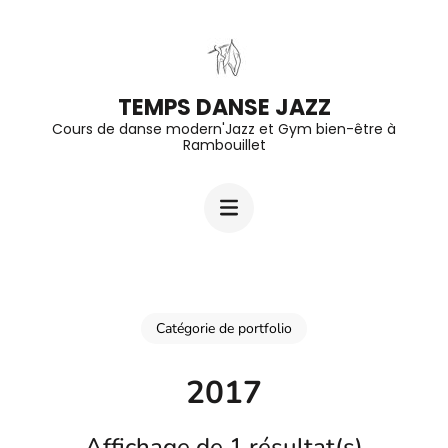
Aller
au
contenu
TEMPS DANSE JAZZ
(Pressez
Cours de danse modern'Jazz et Gym bien-être à
Entrée)
Rambouillet
Catégorie de portfolio
2017
Affichage de 1 résultat(s)