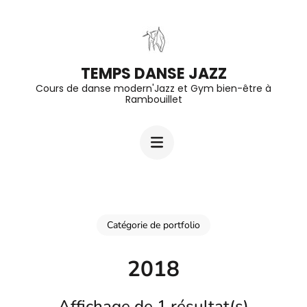
Aller
au
contenu
TEMPS DANSE JAZZ
(Pressez
Cours de danse modern'Jazz et Gym bien-être à
Entrée)
Rambouillet
Catégorie de portfolio
2018
Affichage de 1 résultat(s)